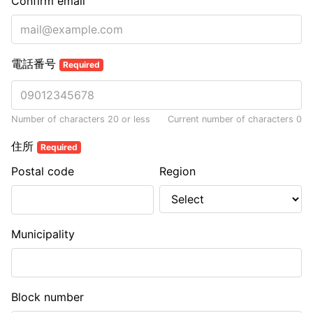
Confirm email
電話番号
Required
Number of characters 20 or less
Current number of characters
0
住所
Required
Postal code
Region
Municipality
Block number