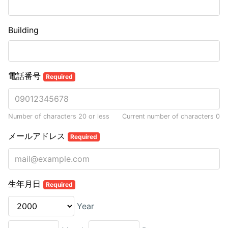
Building
電話番号
Required
Number of characters 20 or less
Current number of characters
0
メールアドレス
Required
生年月日
Required
Year