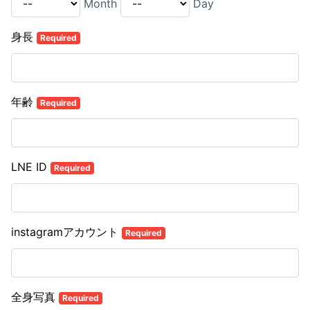
Month
Day
身長
Required
年齢
Required
LNE ID
Required
instagramアカウント
Required
全身写真
Required