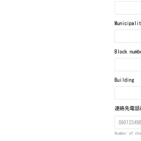
Municipali
Block numb
Building
連絡先電
Number of ch