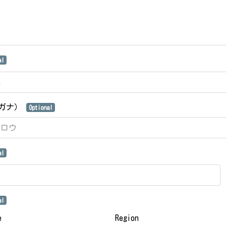
al
リガナ）
Optional
al
al
e
Region