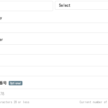
ty
er
話番号
Optional
aracters 20 or less
Current number o