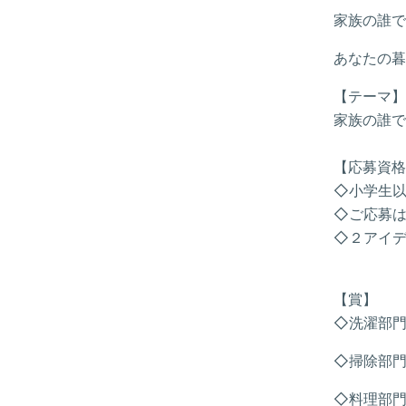
家族の誰で
あなたの暮
【テーマ】
家族の誰で
【応募資格
◇小学生
◇ご応募
◇２アイ
【賞】
◇洗濯部門
◇掃除部
◇料理部