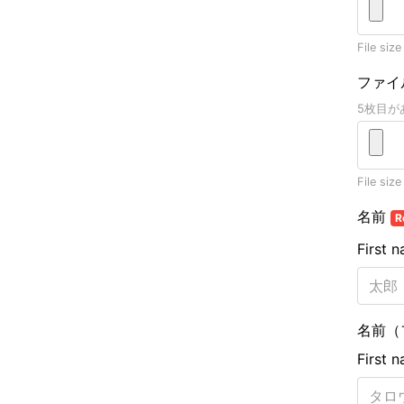
File size
ファイ
5枚目が
File size
名前
R
First 
名前（
First 