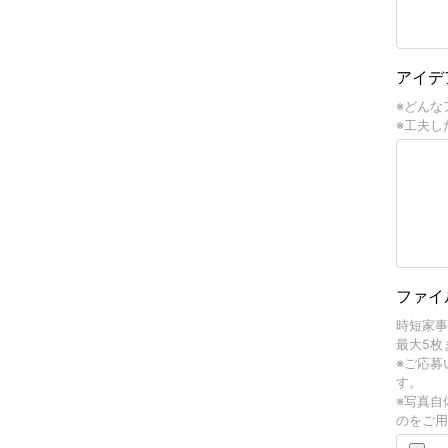
アイデ
※どんな
※工夫し
ファイ
時短家事
最大5枚
※ご応募
す。
※写真自
のをご用