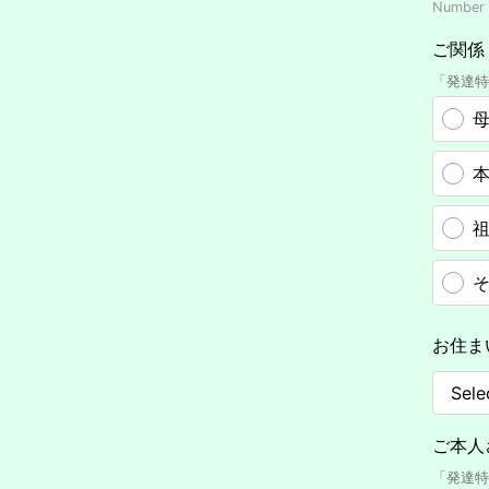
Number o
ご関
「発達特
お住ま
ご本人
「発達特