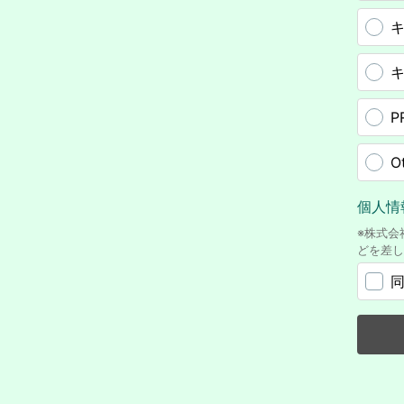
キ
キ
P
O
個人情
※株式会
どを差し上