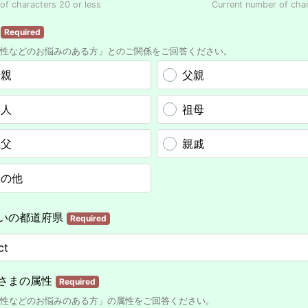
f characters 20 or less
Current number of cha
係
Required
性などのお悩みのある方」とのご関係をご回答ください。
母親
父親
本人
祖母
祖父
親戚
その他
いの都道府県
Required
さまの属性
Required
性などのお悩みのある方」の属性をご回答ください。