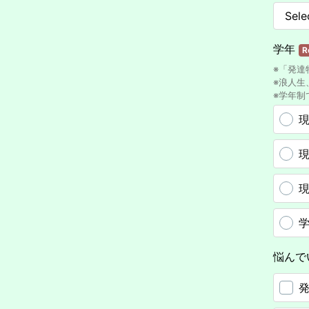
学年
R
※「発達
※浪人生
※学年制
現
現
現
悩んで