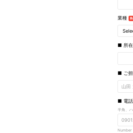
業種
R
■ 所
■ ご
■ 電
半角、ハ
Number o