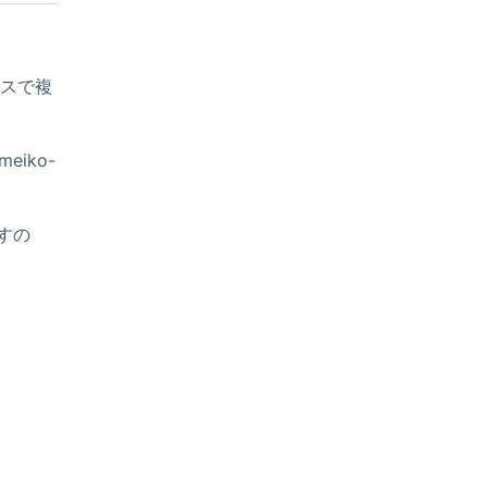
レスで複
eiko-
すの