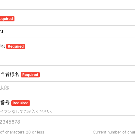
equired
在地
Required
担当者様名
Required
話番号
Required
イフンなしでご記入ください。
f characters 20 or less
Current number of cha