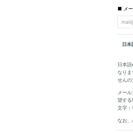
■ メ
日本
日本語
なりま
せんの
メール
望する
文字：
なお、