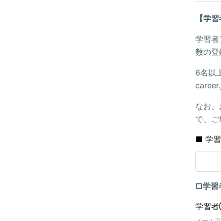
【学習
学習者
数の登
6名以上
care
なお、
で、ご
■ 学
□学習
学習者
メールア