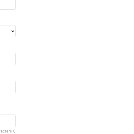
racters
0