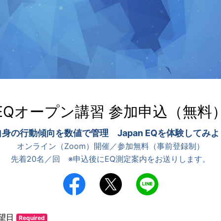
EQオープン講習 参加申込（無料
身の行動傾向を数値で管理 Japan EQを体験してみ
オンライン（Zoom）開催／参加無料（事前登録制）
先着20名／回 ※申込後にEQ測定案内をお送りします。
望日
Required