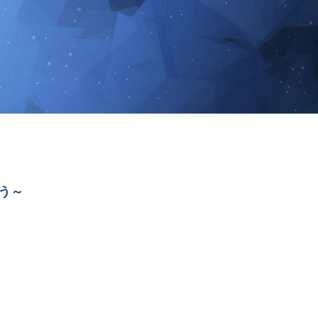
）
よう～