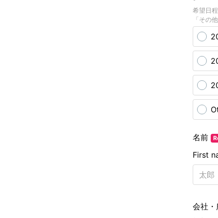
希望日程
「その他
2
2
2
O
名前
R
First 
会社・