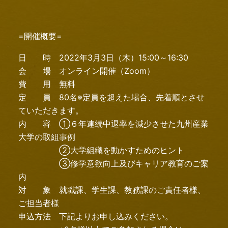
=開催概要=
日 時 2022年3月3日（木）15:00～16:30
会 場 オンライン開催（Zoom）
費 用 無料
定 員 80名※定員を超えた場合、先着順とさせ
ていただきます。
内 容 ①６年連続中退率を減少させた九州産業
大学の取組事例
②大学組織を動かすためのヒント
③修学意欲向上及びキャリア教育のご案
内
対 象 就職課、学生課、教務課のご責任者様、
ご担当者様
申込方法 下記よりお申し込みください。