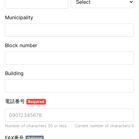
Municipality
Block number
Building
電話番号
Required
Number of characters 20 or less
Current number of characters
0
FAX番号
Optional