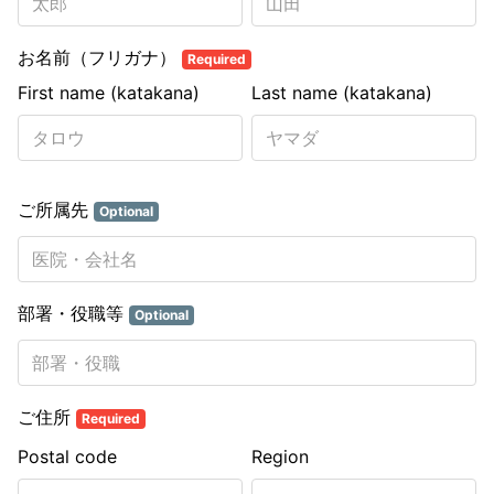
お名前（フリガナ）
Required
First name (katakana)
Last name (katakana)
ご所属先
Optional
部署・役職等
Optional
ご住所
Required
Postal code
Region