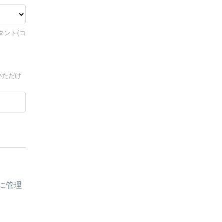
タント(コ
いただけ
に管理