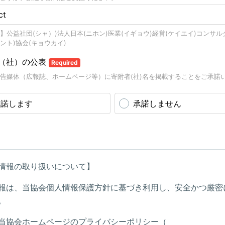
】公益社団(シャ）)法人日本(ニホン)医業(イギョウ)経営(ケイエイ)コンサル
ント)協会(キョウカイ)
（社）の公表
Required
告媒体（広報誌、ホームページ等）に寄附者(社)名を掲載することをご承諾
承諾します
承諾しません
情報の取り扱いについて】
報は、当協会個人情報保護方針に基づき利用し、安全かつ厳密
。
当協会ホームページのプライバシーポリシー（