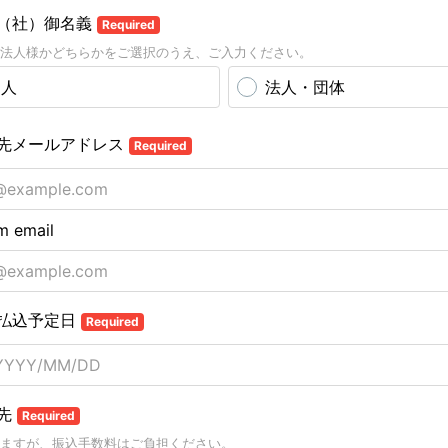
（社）御名義
Required
法人様かどちらかをご選択のうえ、ご入力ください。
個人
法人・団体
先メールアドレス
Required
m email
払込予定日
Required
先
Required
ますが、振込手数料はご負担ください。