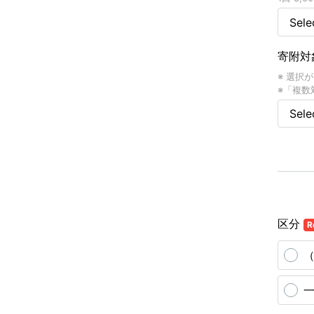
寄附対
※ 選択
※「複数
区分
R