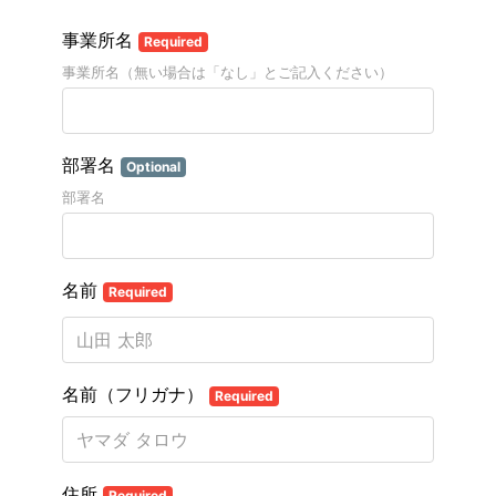
事業所名
Required
事業所名（無い場合は「なし」とご記入ください）
部署名
Optional
部署名
名前
Required
名前（フリガナ）
Required
住所
Required