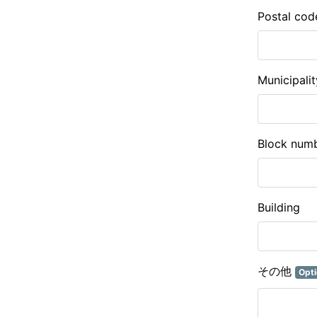
Postal cod
Municipalit
Block num
Building
その他
Opti