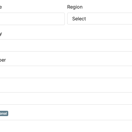
e
Region
y
ber
onal