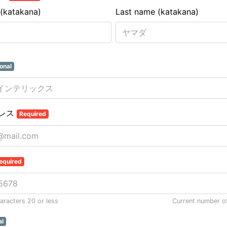
 (katakana)
Last name (katakana)
onal
レス
Required
equired
racters 20 or less
Current number o
al