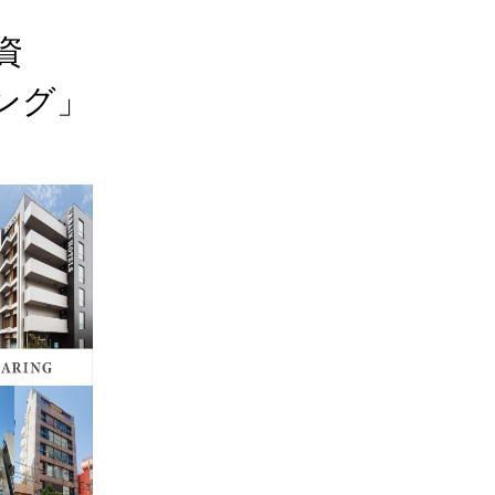


グ」
