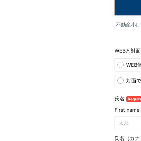
不動産小口
WEBと対
WEB
対面
氏名
Requir
First name
氏名（カ