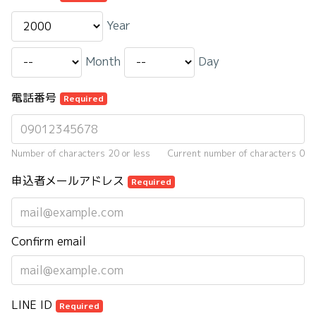
Year
Month
Day
電話番号
Required
Number of characters 20 or less
Current number of characters
0
申込者メールアドレス
Required
Confirm email
LINE ID
Required