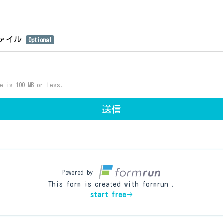
ァイル
Optional
e is 100 MB or less.
送信
Powered by
This form is created with formrun .
start free