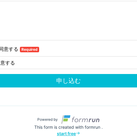
同意する
Required
同意する
申し込む
Powered by
This form is created with formrun .
start free