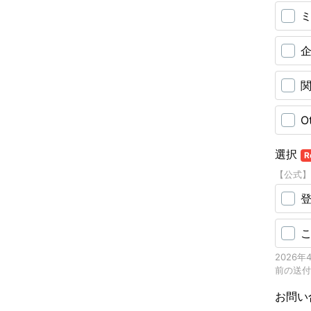
企
O
選択
R
【公式】
2026
前の送付
お問い