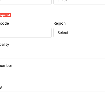
equired
 code
Region
pality
number
ng