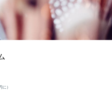
ム
0円に）