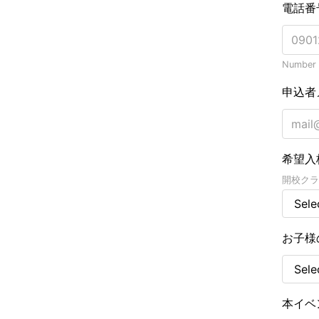
電話番
Number o
申込者
希望入
開校クラ
お子様
本イベ