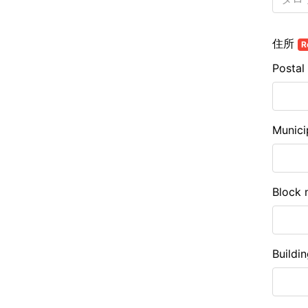
住所
R
Postal
Munici
Block 
Buildi