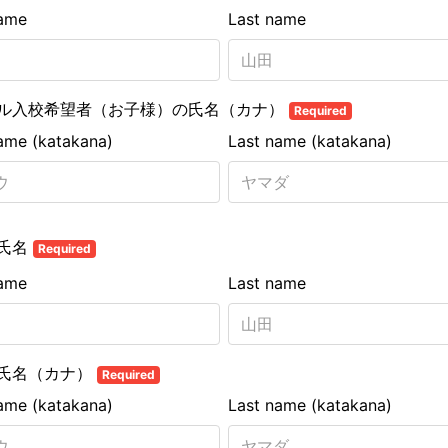
name
Last name
ル入校希望者（お子様）の氏名（カナ）
Required
name (katakana)
Last name (katakana)
氏名
Required
name
Last name
氏名（カナ）
Required
name (katakana)
Last name (katakana)