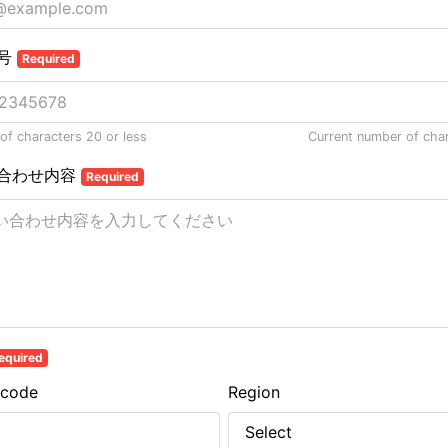
号
Required
f characters 20 or less
Current number of cha
合わせ内容
Required
equired
 code
Region