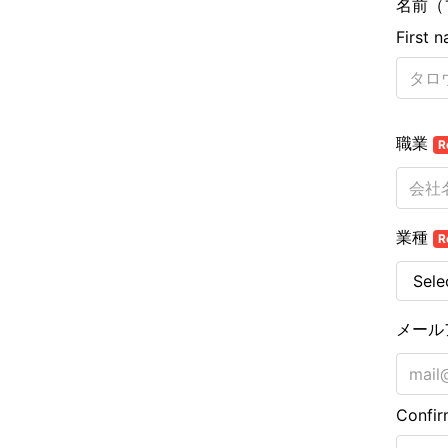
名前（
First 
職業
R
業種
R
メール
Confir