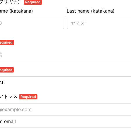
フリガナ）
Required
name (katakana)
Last name (katakana)
equired
equired
アドレス
Required
m email