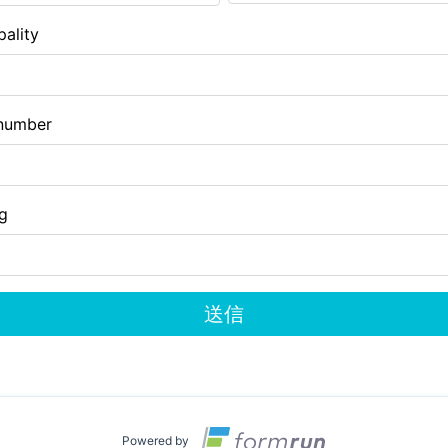
pality
number
ng
送信
Powered by