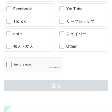
おりません。
・ご参加中の不慮の事故・ケガ・紛失物・病気等のトラブル、お荷物
Facebook
YouTube
の破損・損害、損失盗難、 買い物のトラブルや詐欺等といった各種
不慮のトラブルはお客様の自己責任となり、当社は責任を負いかねま
TikTok
サーフショップ
す。 参加中のあらゆる不可抗力によるお客様の怪我、疾病などの治
療費に伴う諸費用はお客様ご自身の負担となります。
・あらゆる事故等の可能性を考え、旅行出発前に海外旅行保険にご加
note
シェイパー
入の上、弊社プログラムにご参加ください。 ・当社はインドネシア
バリ島所在の会社であり、本契約内容また契約以外のトラブルについ
てもインドネシアの法律により解決されます。 訴訟を起こす場合は
知人・友人
Other
その管轄裁判所はデンパサール地方裁判所となります。
・負傷・死亡事故について、プログラム参加者は下記同意の上のご参
加となります：
「私はプログラム参加中やその往復中に負傷した場合、 またはこれ
らに基づいた後遺症が発生した場合あるいは死亡した場合において
も、 その原因の如何を問わず、ご参加メニューに関わるすべての関
係者に対する責任の一切を 免除いたします。」
送信
(2) キャンセルについて
お客様の事情によるキャンセル時は、通常下記のレートのキャンセル
料が発生します：
・2 週間～ 1 週間前：10 %
・6 日前～ 4 日前： 50 %