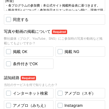
[料金]
・各プログラムの参加費：本公式サイト掲載料金表に基づきます。
・料金支払いについて：参加当日オリエンテーション時に、現地で現
金にて全額お支払いください。
同意する
・1 回のお支払いが日本円 50,000 円を超える場合は、予約金として
50 % を指定銀行口座にお振込みください。
写真や動画の掲載について
Required
[時間]
・サーフィンガイド 1 日基本時間：朝 7 時スタートから 8 時間以内
弊社媒体（ブログ、YouTube、SNS）にご参加時の写真や動画など掲
を基本とします。ガイドの時間には、ホテル送迎時間を含みます。
載してもよいですか？
・お客様都合による時間短縮の場合、返金・減額はありません。8 時
掲載 OK
掲載 NG
間に満たない場合も 1 日料金となります。
[延長・早朝割増]
条件付きでOK
・延長料金：スタートから 8 時間以上の延長は、1 時間ごとに追加料
金が発生します。
・早朝割増：朝 7 時前に開始の場合、朝 7 自前 1 時間ごとに割増料
認知経路
Required
金が発生します。
・延長・早朝料金は、早朝出発時 または ガイド延長決定時にお支払
当社のサービスを何で知りましたか？
いいただきます。
インターネット検索
アメブロ（スギ）
[ 免責・保険について ]
各自、事前にご自身の不慮の怪我などに備えて、必ず海外旅行保険な
アメブロ（みちえ）
Instagram
ど保険に加入してからご参加ください。 弊社側では保険は用意して