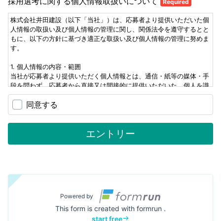
採用選考に関する個人情報取扱いについて
Required
株式会社井田建設（以下「当社」）は、応募者より提供いただいた個
人情報の取扱い及び個人情報の管理に関し、関係法令を遵守するとと
もに、以下の方針に基づき適正な取扱い及び個人情報の管理に努めま
す。
1. 個人情報の内容・範囲
当社が応募者より提供いただく個人情報とは、通信・紙等の媒体・手
段を問わず、応募者から直接又は間接的に提供いただいた、個人を識
別できる情報を意味します。具体的には次のとおりです。
同意する
・氏名・年齢、性別、生年月日、住所、電話番号、e-mailアドレス、
職務経歴等、応募書類に記載される事項
・上記以外の情報のうち、他の情報と容易に照合することができ、そ
エントリー
れにより特定の個人を識別できるもの
2. 個人情報の利用目的
ご応募にあたってご提供いただいた個人情報は、以下の目的のために
のみ利用します。
①採用選考時の判断
②応募者への連絡
Powered by
③採用後の人事・労務管理
This form is created with formrun .
3. 個人情報の不提供の場合の取扱いについて
start free