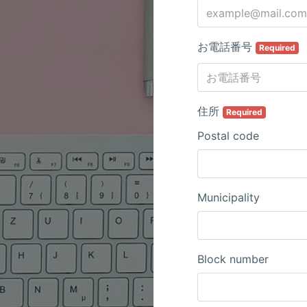
お電話番号
Required
住所
Required
Postal code
Municipality
Block number