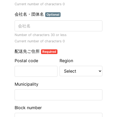
Current number of characters
0
会社名・団体名
Optional
Number of characters 30 or less
Current number of characters
0
配送先ご住所
Required
Postal code
Region
Municipality
Block number