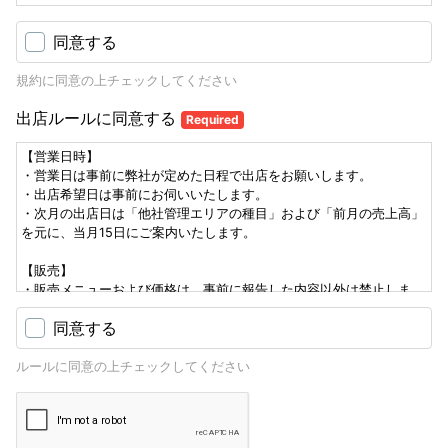
同意する
規約に同意の上チェックしてください
出店ルールに同意する
Required
【営業日時】
・営業日は事前に弊社が定めた日程で出店をお願いします。
・出店希望日は事前にお伺いいたします。
・次月の出店日は「他社管理エリアの種目」および「前月の売上高」
を元に、当月15日にご案内いたします。
【販売】
・販売メニューおよび価格は、事前に報告した内容以外は禁止しま
す。
同意する
・使用食材のアレルギー表示を行ってください。
ルールに同意の上チェックしてください
【運営】
・自店で発生したゴミは、持ち帰ってください。
・共有備品、設備の利用に関しては、弊社スタッフの指示の元ご利用
ください。
・当該敷地内で発生したトラブル等は、必ずご報告をお願いします。