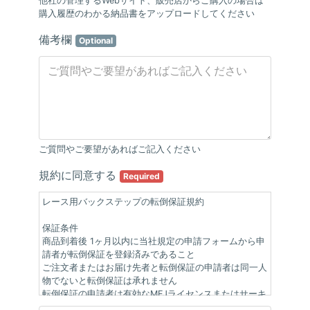
他社の管理するWebサイト、販売店からご購入の場合は
購入履歴のわかる納品書をアップロードしてください
備考欄
Optional
ご質問やご要望があればご記入ください
規約に同意する
Required
レース用バックステップの転倒保証規約
保証条件
商品到着後 1ヶ月以内に当社規定の申請フォームから申
請者が転倒保証を登録済みであること
ご注文者またはお届け先者と転倒保証の申請者は同一人
物でないと転倒保証は承れません
転倒保証の申請者は有効なMFJライセンスまたはサーキ
ットライセンスを保有していること