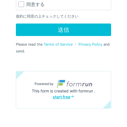
同意する
他社の管理するWebサイト、販売店様からご購入し申請
する場合はご購入先の納品書も提出願います
規約に同意の上チェックしてください
保証の詳細
サーキットコース内で走行中の転倒により本製品が破損
送信
した場合に限り、破損部分の補修部品のみを保証し郵送
で提供します
破損部分の補修部品のみを提供するものであり、本製品
Please read the
Terms of Service
・
Privacy Policy
and
一式を提供ことはありません
send.
傷、汚れなどステップ本来の機能に影響がない場合は提
供外とします
保証範囲
シフトペダル、ブレーキペダル、左右ステップバー、左
右シフトペグ 保証期間内 各1セット
Powered by
その他の部品 保証期間内 各3セットまで
This form is created with formrun .
保証期間
start free
転倒保証の期間は転倒保証の登録日より1年間とします
ただし転倒保証を登録後1年間未使用の場合、1年ごとに
転倒保証を自動更新し最大3年間まで延長します
保証期間を経過した場合は有料で補修部品を提供可能