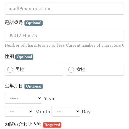
電話番号
Optional
Number of characters 20 or less
Current number of characters
0
性別
Optional
男性
女性
生年月日
Optional
Year
Month
Day
お問い合わせ内容
Required