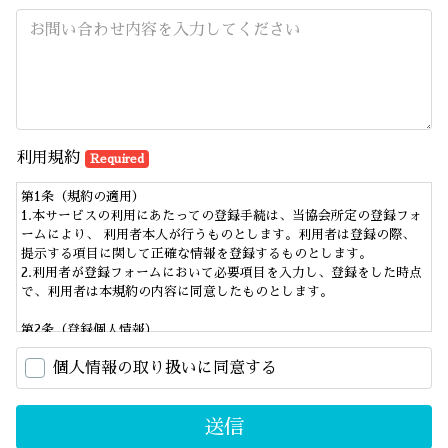
利用規約
Required
第1条（規約の適用）
1.本サービスの利用にあたっての登録手続は、当協会所定の登録フォ
ームにより、 利用者本人が行うものとします。利用者は登録の際、
提示する項目に関して正確な情報を登録するものとします。
2.利用者が登録フォームにおいて必要項目を入力し、登録をした時点
で、利用者は本規約の内容に同意したものとします。
第2条（登録個人情報）
1.当協会は、利用者が登録した個人情報を、個人情報の保護に関する
個人情報の取り扱いに同意する
法律その他関係する法律に従い適切に取り扱うとともに、厳重に管理
します。
2.当協会は、個人情報の取扱いに関する苦情及び相談対応への内部規
送信
程を定め、苦情及び相談には、迅速かつ誠実に対応いたします。
3.当協会は、利用者が登録した個人情報を次の利用目的の範囲内で利