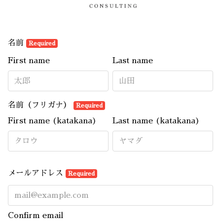
名前
Required
First name
Last name
名前（フリガナ）
Required
First name (katakana)
Last name (katakana)
メールアドレス
Required
Confirm email