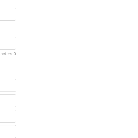
racters
0