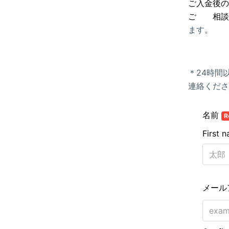
ご入金後の
ご
相談
ます。
＊24時間以
連絡くださ
名前
R
First 
メール