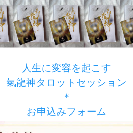
人生に変容を起こす

氣龍神タロットセッション

＊

お申込みフォーム