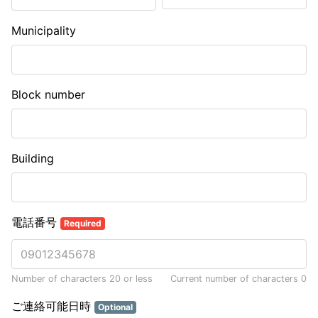
Municipality
Block number
Building
電話番号
Required
Number of characters 20 or less
Current number of characters
0
ご連絡可能日時
Optional