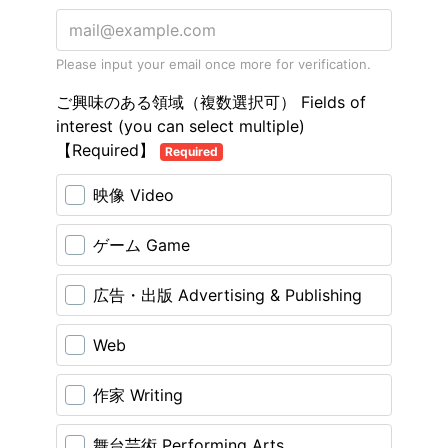
Please input your email once more for verification.
ご興味のある領域（複数選択可） Fields of
interest (you can select multiple)
【Required】
Required
映像 Video
ゲーム Game
広告・出版 Advertising & Publishing
Web
作家 Writing
舞台芸術 Performing Arts