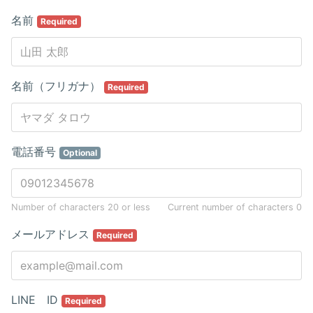
名前
Required
名前（フリガナ）
Required
電話番号
Optional
Number of characters 20 or less
Current number of characters
0
メールアドレス
Required
LINE ID
Required