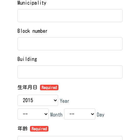
Municipality
Block number
Building
生年月日
Required
Year
Month
Day
年齢
Required