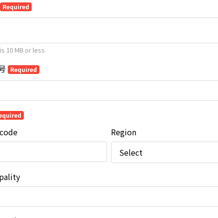
Required
 is 10 MB or less.
号
Required
equired
 code
Region
pality