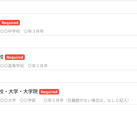
Required
◎◎中学校 ◎年３月卒
校
Required
◎◎高等学校 ◎年３月卒
校・大学・大学院
Required
：◎◎大学 ◎◎学部 ◎年３月卒（在籍歴のない場合は、なしと記入）