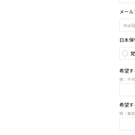
メール
日本保
希望す
例：千代
希望す
例：東京