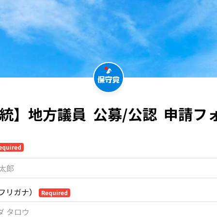
7統】地方議員  公募/公認  申請フ
equired
フリガナ）
Required