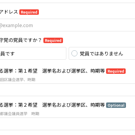
アドレス
Required
守党の党員ですか？
Required
党員です
党員ではありません
る選挙：第１希望 選挙名および選挙区、時期等
Required
田区議会選挙、時期
る選挙：第２希望 選挙名および選挙区、時期等
Optional
都議会議員選挙 時期