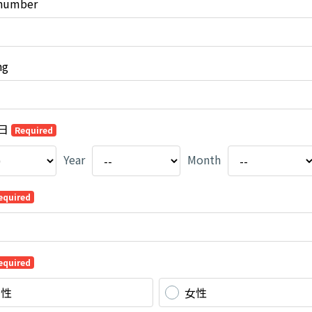
 number
ng
日
Required
Year
Month
equired
equired
男性
女性