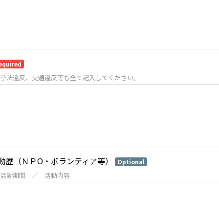
equired
挙法違反、交通違反等も全て記入してください。
動歴（ＮＰО・ボランティア等）
Optional
活動期間 ／ 活動内容