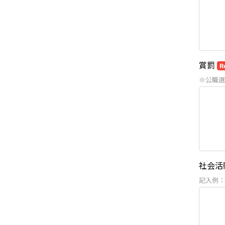
賞罰
R
※公職選
社会活
記入例：