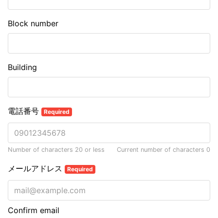
Block number
Building
電話番号
Required
Number of characters 20 or less
Current number of characters
0
メールアドレス
Required
Confirm email