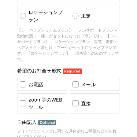
ロケーションプ
未定
ラン
【シーパラプレミアムプラン】 フルサポートプラン＋
動物出演（１種）がセットになったプランです。 【フル
サポートプラン】 ロケーションプラン＋衣装＋撮影＋
ヘアメイク＋着付け＋ブーケがセットになったプランで
す。 【ロケーションプラン】 場所貸しのみのプランで
す。
希望のお打合せ形式
Required
お電話
メール
zoom等のWEB
直接
ツール
自由記入
Optional
フォトウエディングに関する具体的なご希望などがあれ
ばご記入ください。