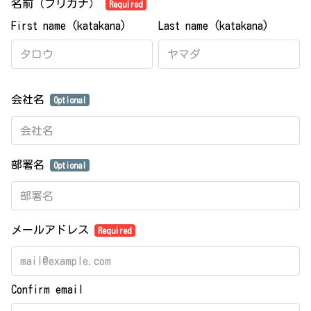
名前（フリガナ）
Required
First name (katakana)
Last name (katakana)
会社名
Optional
部署名
Optional
メールアドレス
Required
Confirm email