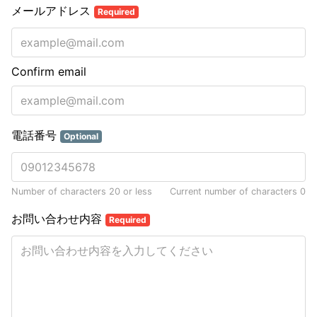
メールアドレス
Required
Confirm email
電話番号
Optional
Number of characters 20 or less
Current number of characters
0
お問い合わせ内容
Required