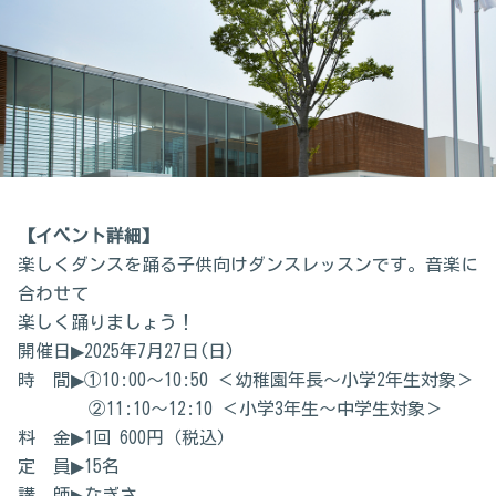
【イベント詳細】
楽しくダンスを踊る子供向けダンスレッスンです。音楽に
合わせて
楽しく踊りましょう！
開催日▶2025年7月27日(日)
時 間▶①10:00～10:50 ＜幼稚園年長～小学2年生対象＞
②11:10～12:10 ＜小学3年生～中学生対象＞
料 金▶1回 600円（税込）
定 員▶15名
講 師▶なぎさ