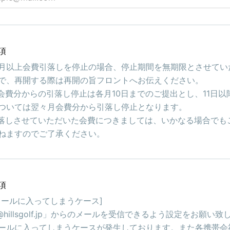
項
月以上会費引落しを停止の場合、停止期間を無期限とさせてい
で、再開する際は再開の旨フロントへお伝えください。
月会費分からの引落し停止は各月10日までのご提出とし、11日以
ついては翌々月会費分から引落し停止となります。
引落しさせていただいた会費につきましては、いかなる場合でも
ねますのでご了承ください。
項
メールに入ってしまうケース]
@hillsgolf.jp」からのメールを受信できるよう設定をお願い致
ールに入ってしまうケースが発生しております。また各携帯会