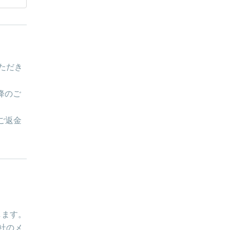
ただき
降のご
ご返金
します。
社のメ