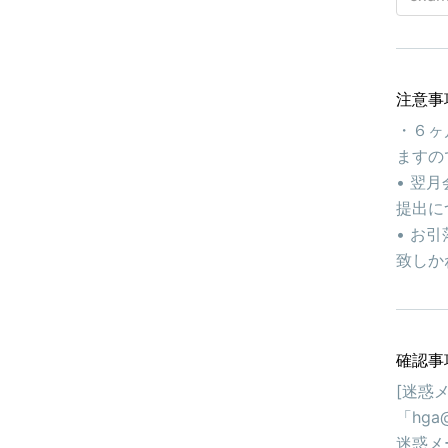
注意事
・６ヶ
ますの
• 翌
提出に
• お
致しか
確認事
[迷惑
「hga
迷惑メ