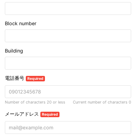
Block number
Building
電話番号
Required
Number of characters 20 or less
Current number of characters
0
メールアドレス
Required