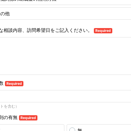
その他
な相談内容、訪問希望日をご記入ください。
Required
数
Required
トを含む）
則の有無
Required
有
無