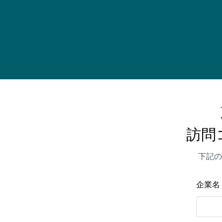
訪問
下記の
企業