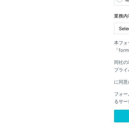
業務内
本フォ
「fo
同社の
プライ
に同意
フォー
るサー