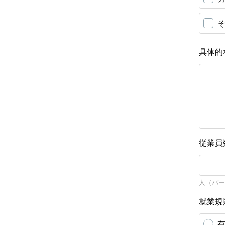
具体的
従業員
人（パー
就業規