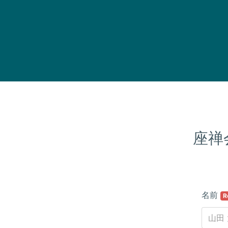
座禅
名前
R