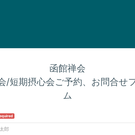
函館禅会

会/短期摂心会ご予約、お問合せ
ム
equired