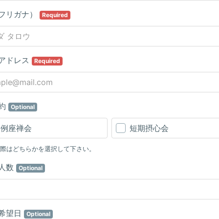
フリガナ）
Required
アドレス
Required
約
Optional
月例座禅会
短期摂心会
際はどちらかを選択して下さい。
人数
Optional
希望日
Optional