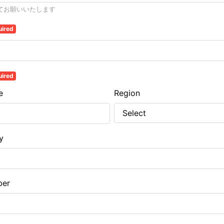
てお願いいたします
uired
uired
e
Region
y
ber