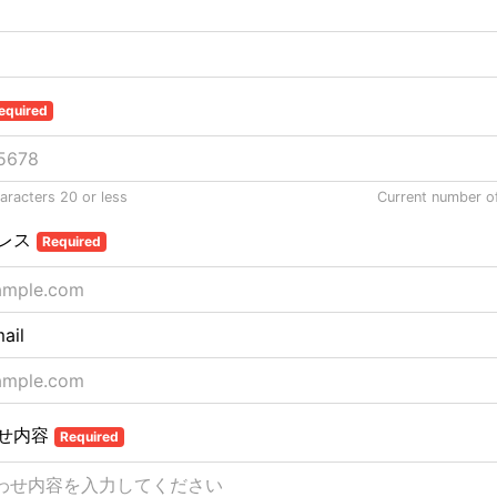
equired
racters 20 or less
Current number o
レス
Required
ail
せ内容
Required