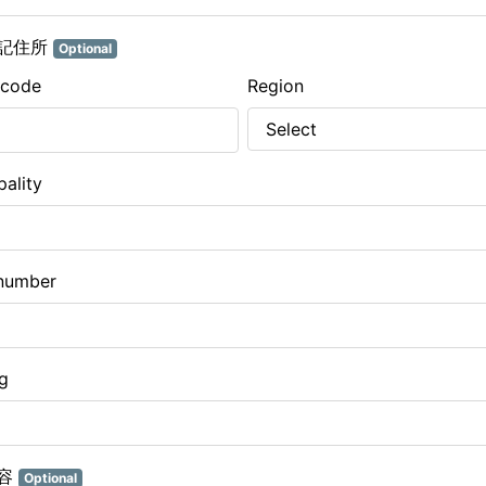
記住所
Optional
 code
Region
pality
number
ng
容
Optional