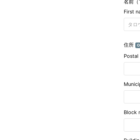
名前（
First 
住所
O
Postal
Munici
Block 