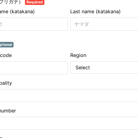
フリガナ）
Required
name (katakana)
Last name (katakana)
ptional
 code
Region
pality
number