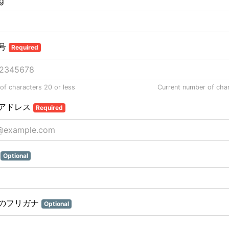
ng
号
Required
f characters 20 or less
Current number of cha
アドレス
Required
名
Optional
のフリガナ
Optional