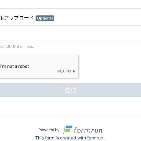
ルアップロード
Optional
 is 100 MB or less.
送信
Powered by
This form is created with formrun .