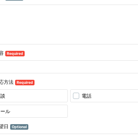
容
Required
応方法
Required
面談
電話
メール
望日
Optional