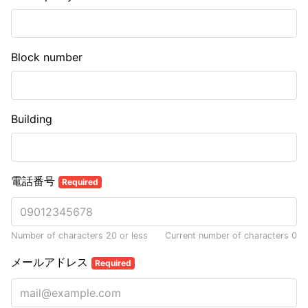
Block number
Building
電話番号
Required
Number of characters 20 or less
Current number of characters
0
メールアドレス
Required