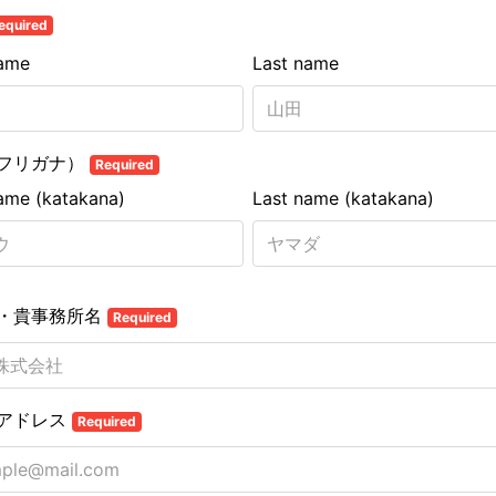
equired
name
Last name
フリガナ）
Required
name (katakana)
Last name (katakana)
・貴事務所名
Required
アドレス
Required