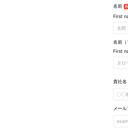
名前
R
First 
名前（
First 
貴社名
メール