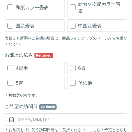
新素材樹脂カラー畳
和紙カラー畳表
表
国産畳表
中国産畳表
表替えと新調をご希望の場合に、商品ラインナップのページからお選び
ください。
お部屋の広さ
Required
4畳半
6畳
8畳
その他
＊複数選択可です。
ご希望の訪問日
Optional
＊お見積もりに伺う訪問日時をご選択ください。こちらの予定と照らし