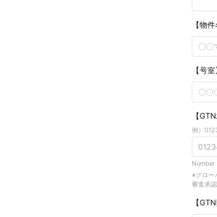
【物件
【号室
【GT
例）0123
Number 
※グロー
審査承認
【GT