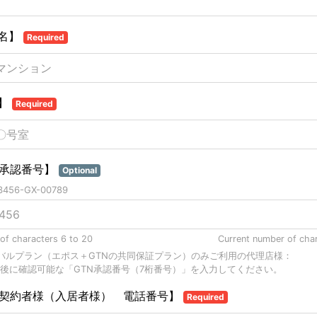
名】
Required
】
Required
N承認番号】
Optional
456-GX-00789
of characters 6 to 20
Current number of cha
バルプラン（エポス＋GTNの共同保証プラン）のみご利用の代理店様：
後に確認可能な「GTN承認番号（7桁番号）」を入力してください。
N契約者様（入居者様） 電話番号】
Required