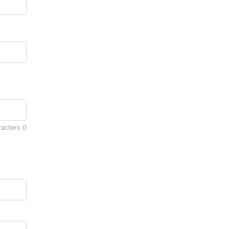
racters
0