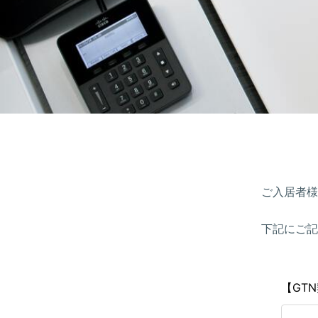
ご入居者様
下記にご記
【GT