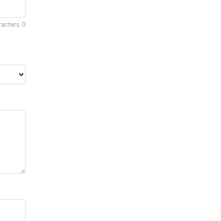
racters
0