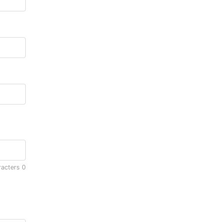
racters
0