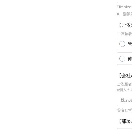
File size
※ 翻訳
【ご依
ご依頼者
【会社
ご依頼者
※個人の
省略せず
【部署