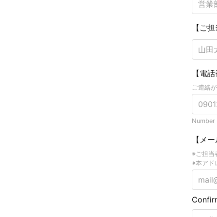
【ご担
【電話
ご連絡が
Number o
【メー
※ご担当
※本アド
Confir