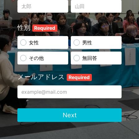
性別
Required
女性
男性
その他
無回答
メールアドレス
Required
Next