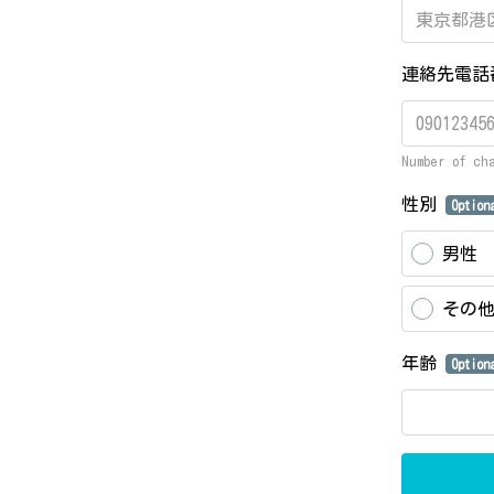
連絡先電
Number of ch
性別
Option
男性
その
年齢
Option