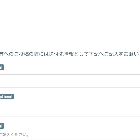
等へのご投稿の際には送付先情報として下記へご記入をお願い
al
ptional
al
ご記入ください。