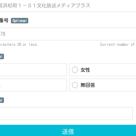
話番号
Optional
aracters 20 or less
Current number o
al
女性
他
無回答
al
送信