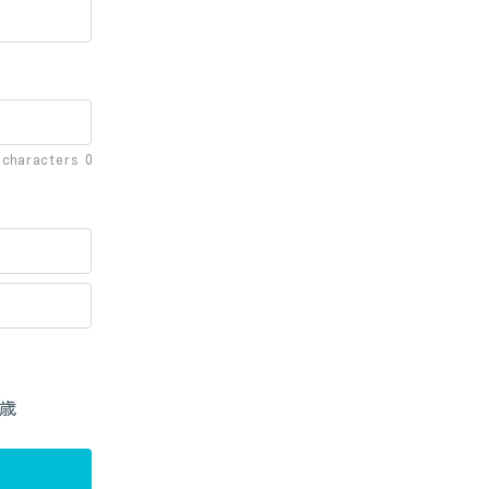
f characters
0
歳