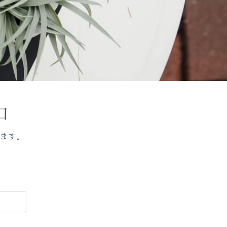
口
ます。