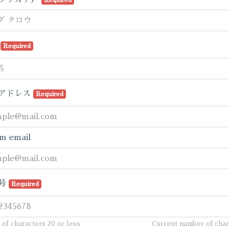
Required
名
Required
アドレス
Required
m email
号
Required
of characters 20 or less
Current number of cha