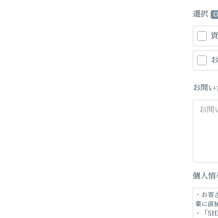
選択
O
お問い
個人情
・お客
業に直
・「S