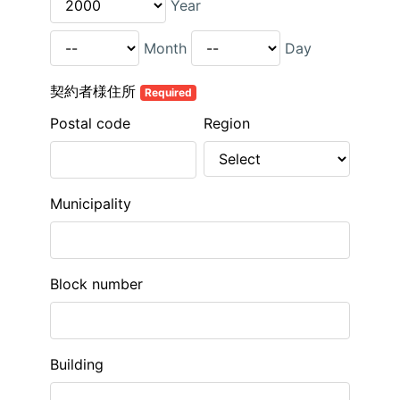
Year
Month
Day
契約者様住所
Required
Postal code
Region
Municipality
Block number
Building