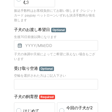
む)
振込手数料はお客様負担にてお願い致します クレジット
カード paypay ペットローンいずれも決済手数料が発生
致します
子犬のお渡し希望日
Optional
生後70日前後以降になります
子犬の体調や天候によってご希望に添えない場合もござ
います
受け取り空港
Optional
空輸を選択された方はご記入下さい
子犬の飼育歴
Required
今回の子犬が2
はじめて