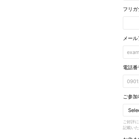
フリガ
メール
電話番
ご参加
ご好評に
記載いた