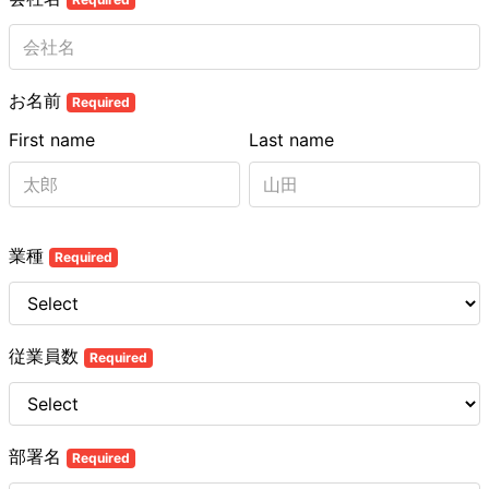
お名前
Required
First name
Last name
業種
Required
従業員数
Required
部署名
Required